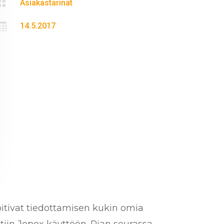

Asiakastarinat

14.5.2017
oitivat tiedottamisen kukin omia