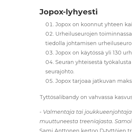
Jopox-lyhyesti
Jopox on koonnut yhteen kaik
Urheiluseurojen toiminnassa
tiedolla johtamisen urheiluseuro
Jopox on käytössä yli 130 ur
Seuran yhteisestä työkalusta
seurajohto.
Jopox tarjoaa jatkuvan maksu
Tyttösalibandy on vahvassa kasvus
-
Valmentaja tai joukkueenjohtaja 
muuttuneesta treeniajasta. Samoin
Sami Anttonen kertoo D‑tyttöjen tr