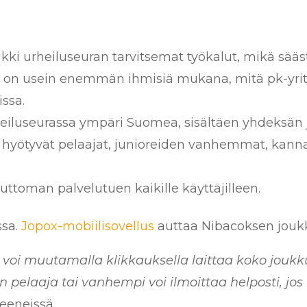
ki urheiluseuran tarvitsemat työkalut, mikä sääst
 on usein enemmän ihmisiä mukana, mitä pk-yrity
issa.
heiluseurassa ympäri Suomea, sisältäen yhdeksän 
 hyötyvät pelaajat, junioreiden vanhemmat, kanna
ttoman palvelutuen kaikille käyttäjilleen.
sa.
Jopox-mobiilisovellus
auttaa Nibacoksen joukk
voi muutamalla klikkauksella laittaa koko joukk
 pelaaja tai vanhempi voi ilmoittaa helposti, jo
eeneissä.