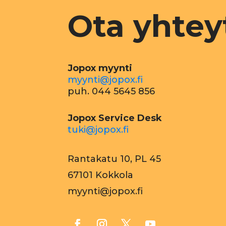
Ota yhtey
Jopox myynti
myynti@jopox.fi
puh. 044 5645 856
Jopox Service Desk
tuki@jopox.fi
Rantakatu 10, PL 45
67101 Kokkola
myynti@jopox.fi