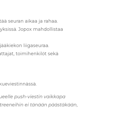
ää seuran aikaa ja rahaa.
ksissä. Jopox mahdollistaa
jääkiekon liigaseuraa.
ttajat, toimihenkilöt sekä
ueviestinnässä.
ueelle push-viestin vaikkapa
s treeneihin ei tänään päästäkään
,