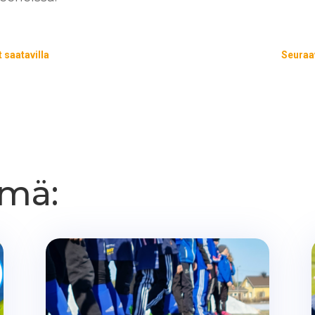
 saatavilla
Seuraav
mä: