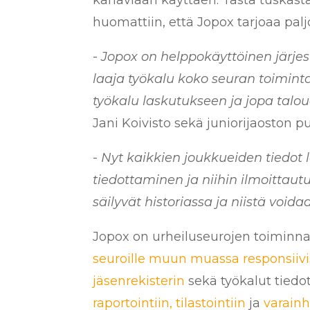
kanaviaan käyttäen. Tästä tuskasta
huomattiin, että Jopox tarjoaa pa
-
Jopox on helppokäyttöinen järjest
laaja työkalu koko seuran toimint
työkalu laskutukseen ja jopa talo
Jani Koivisto sekä juniorijaoston 
-
Nyt kaikkien joukkueiden tiedot l
tiedottaminen ja niihin ilmoittautu
säilyvät historiassa ja niistä void
Jopox on urheiluseurojen toiminna
seuroille muun muassa responsiivis
jäsenrekisterin
sekä työkalut tied
raportointiin, tilastointiin
ja
varain