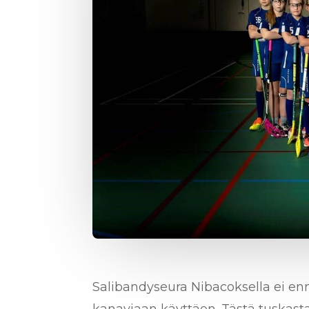
Salibandyseura Nibacoksella ei enn