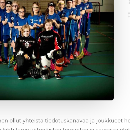
en ollut yhteistä tiedotuskanavaa ja joukkueet h