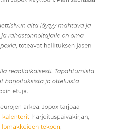
ttiin Jopox käyttöön. Pian seurassa
nettisivun alta löytyy mahtava ja
 ja rahastonhoitajalle on oma
opoxia
, toteavat hallituksen jäsen
lla reaaliaikaisesti. Tapahtumista
 harjoituksista ja otteluista
oxin etuja.
eurojen arkea. Jopox tarjoaa
,
kalenterit
, harjoituspäiväkirjan,
,
lomakkeiden tekoon
,