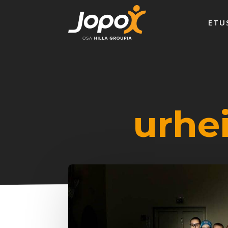
ETU
urhe