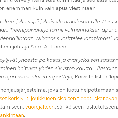
 lähti tarve yhtenäistää toimintaa ja seurassa ote
ljon enemmän kuin vain apua viestintään.
elmä, joka sopii jokaiselle urheiluseuralle. Perus
aan. Treenipäiväkirja toimii valmennuksen apuna
udenhallintaan. Nibacos suosittelee lämpimästi J
puheenjohtaja Sami Anttonen.
öytyvät yhdestä paikasta ja ovat jokaisen saatavi
minen hoituvat yhden sivuston kautta. Tilastoinnit
aan ajaa monenlaisia raportteja,
Koivisto listaa Jop
nohjausjärjestelmä, joka on luotu helpottamaan s
et kotisivut
,
joukkueen sisäisen tiedotuskanavan
ottamiseen,
vuorojakoon
, sähköiseen laskutukseen
hankintaan
.