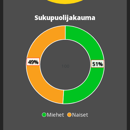
Sukupuolijakauma
49%
51%
100
Miehet
Naiset