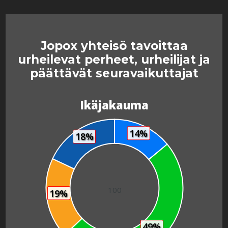
Jopox yhteisö tavoittaa
urheilevat perheet, urheilijat ja
päättävät seuravaikuttajat
Ikäjakauma
14%
18%
100
19%
49%