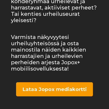
kohderyhmää urheilevat ja
harrastavat, aktiiviset perheet?
Tai kenties urheiluseurat
yleisesti?
Varmista näkyvyytesi
urheiluyhteisössä ja osta
mainostila näiden kaikkien
harrastajien ja urheilevien
perheiden arjesta Jopox+
mobiilisovelluksesta!
Lataa Jopox mediakortti