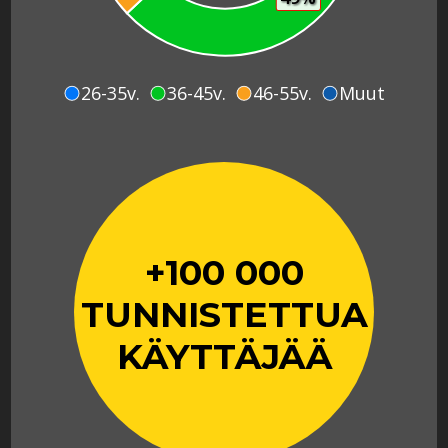
26-35v.
36-45v.
46-55v.
Muut
+100 000
TUNNISTETTUA
KÄYTTÄJÄÄ