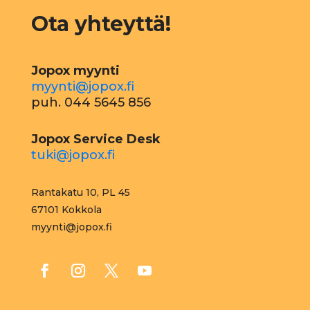
Ota yhteyttä!
Jopox myynti
myynti@jopox.fi
puh. 044 5645 856
Jopox Service Desk
tuki@jopox.fi
Rantakatu 10, PL 45
67101 Kokkola
myynti@jopox.fi