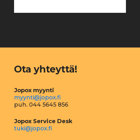
Ota yhteyttä!
Jopox myynti
myynti@jopox.fi
puh. 044 5645 856
Jopox Service Desk
tuki@jopox.fi