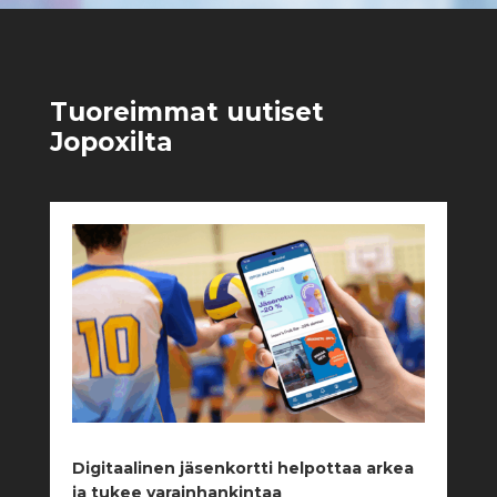
Tuoreimmat uutiset
Jopoxilta
Digitaalinen jäsenkortti helpottaa arkea
ja tukee varainhankintaa