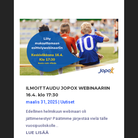
ILMOITTAUDU JOPOX WEBINAARIIN
16.4. klo 17:30
maalis 31, 2025
|
Uutiset
Edellinen helmikuun webinaari oli
jättimenestys! Päätimme järjestää vielä tälle
vuosipuoliskolle…
LUE LISÄÄ