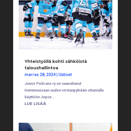
Yhteistyöllä kohti sähköistä
taloushallintoa
marras 28, 2024
|
Uutiset
Junior Pelicans ry on saavuttanut
toiminnassaan uuden virstanpylvään ottamalla
käyttöön Jopox…
LUE LISÄÄ