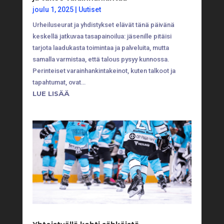
joulu 1, 2025
|
Uutiset
Urheiluseurat ja yhdistykset elävät tänä päivänä
keskellä jatkuvaa tasapainoilua: jäsenille pitäisi
tarjota laadukasta toimintaa ja palveluita, mutta
samalla varmistaa, että talous pysyy kunnossa.
Perinteiset varainhankintakeinot, kuten talkoot ja
tapahtumat, ovat…
LUE LISÄÄ