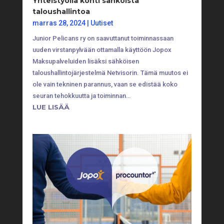
Yhteistyöllä kohti sähköistä
taloushallintoa
marras 28, 2024
|
Uutiset
Junior Pelicans ry on saavuttanut toiminnassaan
uuden virstanpylvään ottamalla käyttöön Jopox
Maksupalveluiden lisäksi sähköisen
taloushallintojärjestelmä Netvisorin. Tämä muutos ei
ole vain tekninen parannus, vaan se edistää koko
seuran tehokkuutta ja toiminnan…
LUE LISÄÄ