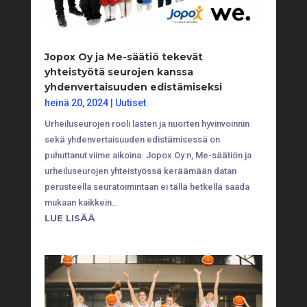
Jopox Oy ja Me-säätiö tekevät
yhteistyötä seurojen kanssa
yhdenvertaisuuden edistämiseksi
heinä 20, 2024
|
Uutiset
Urheiluseurojen rooli lasten ja nuorten hyvinvoinnin
sekä yhdenvertaisuuden edistämisessä on
puhuttanut viime aikoina. Jopox Oy:n, Me-säätiön ja
urheiluseurojen yhteistyössä keräämään datan
perusteella seuratoimintaan ei tällä hetkellä saada
mukaan kaikkein…
LUE LISÄÄ