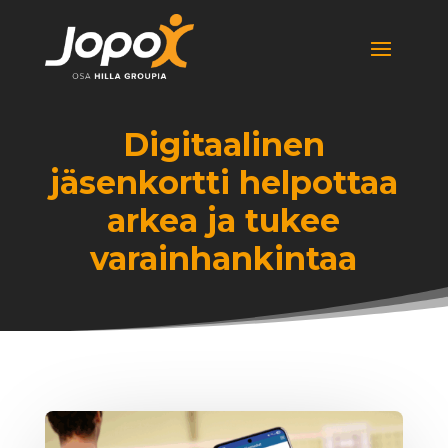
Digitaalinen
jäsenkortti helpottaa
arkea ja tukee
varainhankintaa