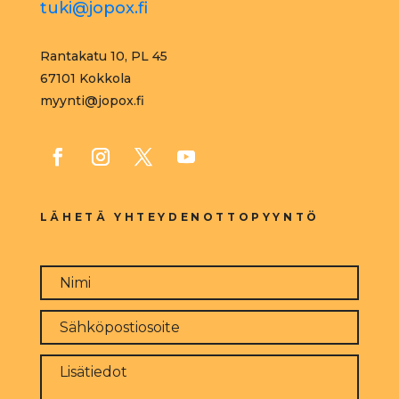
tuki@jopox.fi
Rantakatu 10, PL 45
67101 Kokkola
myynti@jopox.fi
LÄHETÄ YHTEYDENOTTOPYYNTÖ