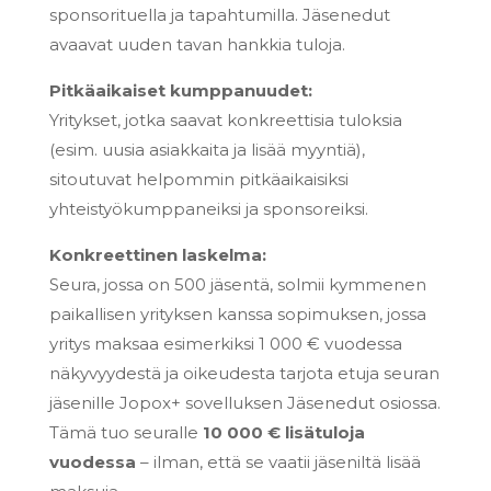
sponsorituella ja tapahtumilla. Jäsenedut
avaavat uuden tavan hankkia tuloja.
Pitkäaikaiset kumppanuudet:
Yritykset, jotka saavat konkreettisia tuloksia
(esim. uusia asiakkaita ja lisää myyntiä),
sitoutuvat helpommin pitkäaikaisiksi
yhteistyökumppaneiksi ja sponsoreiksi.
Konkreettinen laskelma:
Seura, jossa on 500 jäsentä, solmii kymmenen
paikallisen yrityksen kanssa sopimuksen, jossa
yritys maksaa esimerkiksi 1 000 € vuodessa
näkyvyydestä ja oikeudesta tarjota etuja seuran
jäsenille Jopox+ sovelluksen Jäsenedut osiossa.
Tämä tuo seuralle
10 000 € lisätuloja
vuodessa
– ilman, että se vaatii jäseniltä lisää