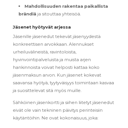
Mahdollisuuden rakentaa paikallista
brändiä
ja sitouttaa yhteisöä.
Jäsenet hyötyvät arjessa
Jäsenille jäsenedut tekevät jäsenyydestä
konkreettisen arvokkaan. Alennukset
urheiluvälineistä, ravintoloista,
hyvinvointipalveluista ja muista arjen
hankinnoista voivat helposti kattaa koko
jäsenmaksun arvon. Kun jäsenet kokevat
saavansa hyötyä, tyytyväisyys toimintaan kasvaa
ja suosittelevat sitä myös muille.
Sähköinen jäsenkortti ja siihen liitetyt jäsenedut
eivät ole vain tekninen päivitys perinteisiin
käytäntöihin. Ne ovat kokonaisuus, joka: