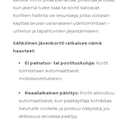
kun jäseniä tulee lisää tai kortit katoavat.
Korttien hallinta vie resursseja, jotka voitaisiin
käyttää seuran varsinaiseen ydintoimintaan –
urheilun ja tapahtumien järjestämiseen.
Sähköinen jäsenkortti ratkaisee nämä
haasteet:
Ei painatus- tai postituskuluja:
Kortit
toimitetaan automaattisesti
mobiilisovellukseen.
Reaaliaikainen päivitys:
Kortti aktivoituu
automaattisesti, kun pääkäyttäjä kohdistaa
halutuille rooleille, ja poistuu näkyvistä, jos
aktiivisuus seurassa päättyy.