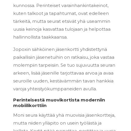
kunnossa. Perinteiset varainhankintakeinot,
kuten talkoot ja tapahtumat, ovat edelleen
tärkeitä, mutta seurat etsivät yhä useammin
uusia keinoja kasvattaa tulojaan ja helpottaa
hallinnollista taakkaansa.
Jopoxin sähköinen jäsenkortti yhdistettynä
paikallisiin jäsenetuihin on ratkaisu, joka vastaa
molempiin tarpeisiin. Se tuo sujuvuutta seuran
arkeen, lisää jäsenille tarjottavaa arvoa ja avaa
seuroille uuden, kestävämmän tavan hankkia
varoja yhteistyökumppaneiden avulla.
Perinteisestä muovikortista moderniin
mobiilikorttiin
Moni seura käyttää yhä muovisia jäsenkortteja,
mutta niiden ylläpito on usein työlästä ja
kallista. Kortit pitää painattaa, postittaa ja uusia,