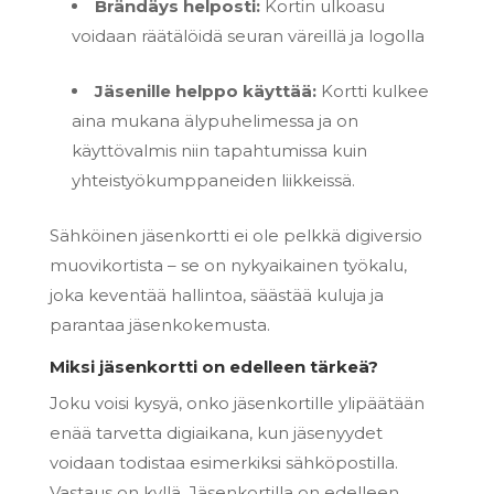
Brändäys helposti:
Kortin ulkoasu
voidaan räätälöidä seuran väreillä ja logolla
Jäsenille helppo käyttää:
Kortti kulkee
aina mukana älypuhelimessa ja on
käyttövalmis niin tapahtumissa kuin
yhteistyökumppaneiden liikkeissä.
Sähköinen jäsenkortti ei ole pelkkä digiversio
muovikortista – se on nykyaikainen työkalu,
joka keventää hallintoa, säästää kuluja ja
parantaa jäsenkokemusta.
Miksi jäsenkortti on edelleen tärkeä?
Joku voisi kysyä, onko jäsenkortille ylipäätään
enää tarvetta digiaikana, kun jäsenyydet
voidaan todistaa esimerkiksi sähköpostilla.
Vastaus on kyllä. Jäsenkortilla on edelleen