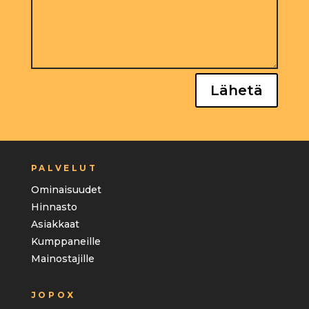
Lähetä
PALVELUT
Ominaisuudet
Hinnasto
Asiakkaat
Kumppaneille
Mainostajille
JOPOX