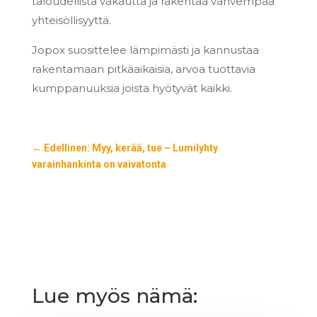
taloudellista vakautta ja rakentaa vahvempaa
yhteisöllisyyttä.
Jopox suosittelee lämpimästi ja kannustaa
rakentamaan pitkäaikaisia, arvoa tuottavia
kumppanuuksia joista hyötyvät kaikki.
←
Edellinen: Myy, kerää, tue – Lumilyhty
varainhankinta on vaivatonta
Lue myös nämä: