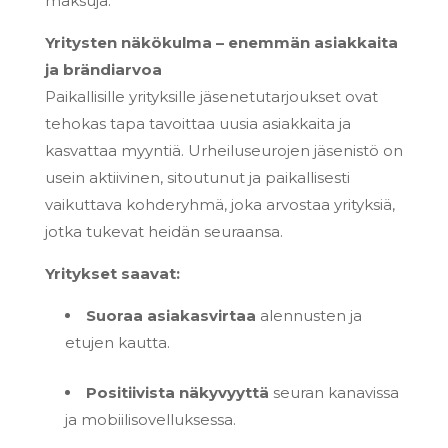
maksuja.
Yritysten näkökulma – enemmän asiakkaita
ja brändiarvoa
Paikallisille yrityksille jäsenetutarjoukset ovat
tehokas tapa tavoittaa uusia asiakkaita ja
kasvattaa myyntiä. Urheiluseurojen jäsenistö on
usein aktiivinen, sitoutunut ja paikallisesti
vaikuttava kohderyhmä, joka arvostaa yrityksiä,
jotka tukevat heidän seuraansa.
Yritykset saavat:
Suoraa asiakasvirtaa
alennusten ja
etujen kautta.
Positiivista näkyvyyttä
seuran kanavissa
ja mobiilisovelluksessa.