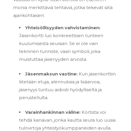
monia merkittäviä tehtäviä, jotka tekevät siitä
ajankohtaisen:
Yhteisöllisyyden vahvistaminen:
Jäsenkortti luo konkreettisen tunteen
kuulumisesta seuraan. Se ei ole vain
tekninen tunniste, vaan symboli, joka
muistuttaa jäsenyyden arvosta.
Jäsenmaksun vastine:
Kun jäsenkorttiin
liitetään etuja, alennuksia ja lisäarvoa,
jäsenyys tuntuu aidosti hyödylliseltä ja
perustellulta.
Varainhankinnan väline:
Kortista voi
tehdä kanavan, jonka kautta seura luo uusia
tulovirtoja yhteistyökumppaneiden avulla.