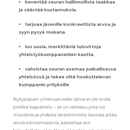
keventää seuran hallinnollista taakkaa
ja säästää kustannuksia
,
tarjoaa jäsenille konkreettista arvoa ja
syyn pysyä mukana
,
luo uusia, merkittäviä tulovirtoja
yhteistyökumppaneiden kautta
,
vahvistaa seuran asemaa paikallisessa
yhteisössä ja tekee siitä houkuttelevan
kumppanin yrityksille
.
Nykypäivän urheiluseuralle tämä ei ole enää
pelkkä lisäpalvelu – se on ratkaisu, joka voi
muodostua yhdeksi tärkeimmistä tavoista pitää
seura elinvoimaisena, kasvattaa sen