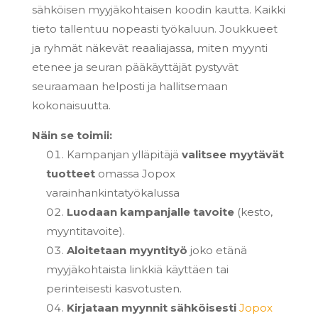
sähköisen myyjäkohtaisen koodin kautta. Kaikki
tieto tallentuu nopeasti työkaluun. Joukkueet
ja ryhmät näkevät reaaliajassa, miten myynti
etenee ja seuran pääkäyttäjät pystyvät
seuraamaan helposti ja hallitsemaan
kokonaisuutta.
Näin se toimii:
Kampanjan ylläpitäjä
valitsee myytävät
tuotteet
omassa Jopox
varainhankintatyökalussa
Luodaan kampanjalle
tavoite
(kesto,
myyntitavoite).
Aloitetaan myyntityö
joko etänä
myyjäkohtaista linkkiä käyttäen tai
perinteisesti kasvotusten.
Kirjataan myynnit sähköisesti
Jopox