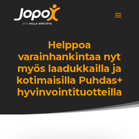
Helppoa
varainhankintaa nyt
myös laadukkailla ja
kotimaisilla Puhdas+
hyvinvointituotteilla