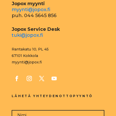
Jopox myynti
myynti@jopox.fi
puh. 044 5645 856
Jopox Service Desk
tuki@jopox.fi
Rantakatu 10, PL 45
67101 Kokkola
myynti@jopox.fi
LÄHETÄ YHTEYDENOTTOPYYNTÖ