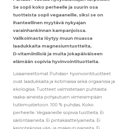
Se sopii koko perheelle ja suurin osa
tuotteista sopii vegaaneille, siksi se on
ihanteellinen myytävä nykyajan
varainhankinnan kampanjoissa.
Valikoimasta löytyy muun muassa
laadukkaita magnesiumtuotteita,
D‑vitamiinilisiä ja muita jokapäiväiseen
elämään sopivia hyvinvointituotteita.
Lisäaineettomat Puhdas+ hyvinvointituotteet
ovat laadukkaita ja kotimaisia sekä orgaanisia ja
ekologisia. Tuotteet valmistetaan puhtaista
raaka-aineista pohjautuen viimeisimpään
tutkimustietoon. 100 % puhdas. Koko
perheelle. Vegaaneille sopivia tuotteita. Ei
säilöntäaineita. Ei pintakäsittelyaineita. Ei
keinotekoisia väri- ja makeutusaineita. Ei