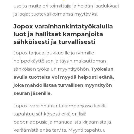
useita muita eri toimittajia ja heidän laadukkaat
ja laajat tuotevalikoimansa myytäviksi.
Jopox varainhankintatyökalulla
luot ja hallitset kampanjoita
sähköisesti ja turvallisesti
Jopox tarjoaa joukkueille ja ryhmille
helppokäyttöisen ja täysin maksuttoman
sähköisen työkalun myyntityöhön.
Työkalun
avulla tuotteita voi myydä helposti etänä,
joka mahdollistaa turvallisen myyntityön
seuran jäsenille.
Jopox ‑varainhankintakampanjassa kaikki
tapahtuu sähköisesti eikä erillisiä
paperilappusia ja manuaalista kirjaamista ja
keräämistä enää tarvita. Myynti tapahtuu