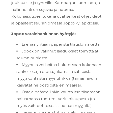
joukkueille ja ryhmille. Kampanjan luominen ja
hallinnointi on sujuvaa ja nopeaa.
Kokonaisuuden tukena ovat selkeät ohjevideot
ja opasteet seuran omassa Jopox ‑ylläpidossa.
Jopox varainhankinnan hyötyjä:
Ei enää yhtään paperista tilauslomaketta.
Jopox on valinnut laadukkaat toimittajat
seuran puolesta.
Myynnin voi hoitaa halutessaan kokonaan
sähköisesti ja etänä, jakamalla sähköistä
myyjäkohtaista myyntilinkkiä (tämän avulla
kasvatat helposti ostajien määrää).
Ostaja pääsee linkin kautta itse tilaamaan
haluamansa tuotteet verkkokaupasta (tai
myös vaihtoehtoisesti suoraan myyjältä).
Järjestelmä muistuttaa ja aktivoi myyjiä