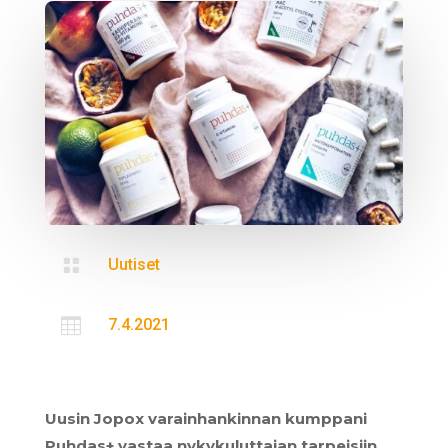

Uutiset

7.4.2021
Uusin Jopox varainhankinnan kumppani
Puhdas+ vastaa nykykuluttajan tarpeisiin.