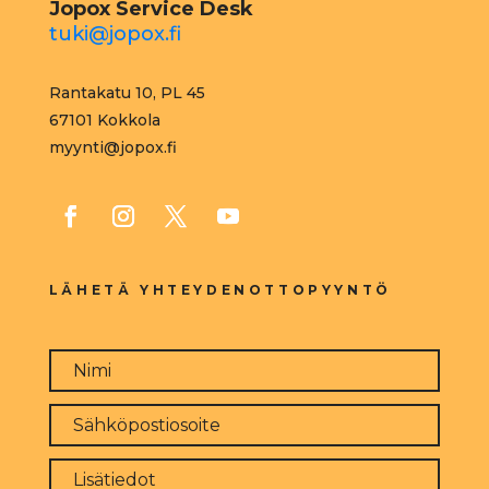
Jopox Service Desk
tuki@jopox.fi
Rantakatu 10, PL 45
67101 Kokkola
myynti@jopox.fi
LÄHETÄ YHTEYDENOTTOPYYNTÖ