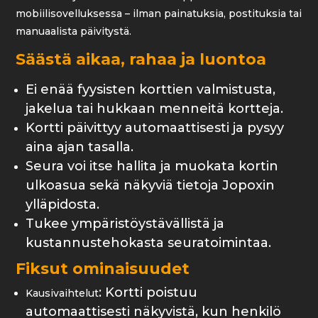
mobiilisovelluksessa – ilman painatuksia, postituksia tai
manuaalista päivitystä.
Säästä aikaa, rahaa ja luontoa
Ei enää fyysisten korttien valmistusta,
jakelua tai hukkaan menneitä kortteja.
Kortti päivittyy automaattisesti ja pysyy
aina ajan tasalla.
Seura voi itse hallita ja muokata kortin
ulkoasua sekä näkyviä tietoja Jopoxin
ylläpidosta.
Tukee ympäristöystävällistä ja
kustannustehokasta seuratoimintaa.
Fiksut ominaisuudet
: Kortti poistuu
Kausivaihtelut
automaattisesti näkyvistä, kun henkilö