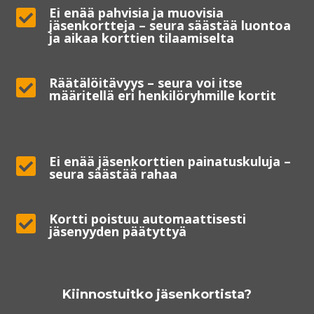
Ei enää pahvisia ja muovisia

jäsenkortteja – seura säästää luontoa
ja aikaa korttien tilaamiselta
Räätälöitävyys – seura voi itse

määritellä eri henkilöryhmille kortit
Ei enää jäsenkorttien painatuskuluja –

seura säästää rahaa
Kortti poistuu automaattisesti

jäsenyyden päätyttyä
Kiinnostuitko jäsenkortista?