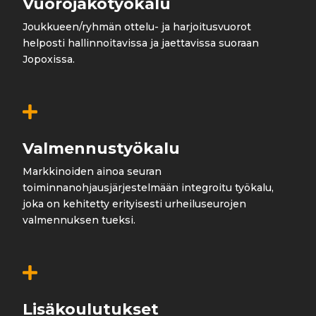
Vuorojakotyökalu
Joukkueen/ryhmän ottelu- ja harjoitusvuorot
helposti hallinnoitavissa ja jaettavissa suoraan
Jopoxissa.

Valmennustyökalu
Markkinoiden ainoa seuran
toiminnanohjausjärjestelmään integroitu työkalu,
joka on kehitetty erityisesti urheiluseurojen
valmennuksen tueksi.

Lisäkoulutukset